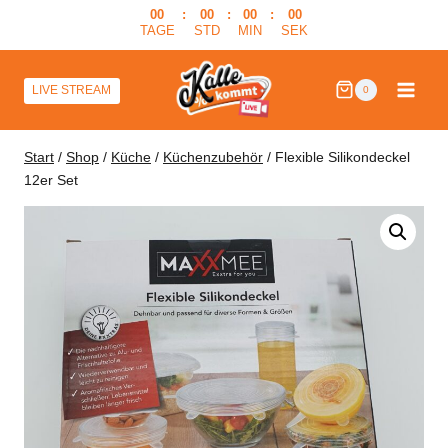
Zum
00
:
00
:
00
:
00
TAGE
STD
MIN
SEK
Inhalt
springen
LIVE STREAM
0
Start
/
Shop
/
Küche
/
Küchenzubehör
/
Flexible Silikondeckel
12er Set