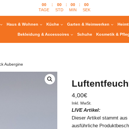
00
:
00
:
00
:
00
TAGE
STD
MIN
SEK
Haus & Wohnen
Küche
Garten & Heimwerken
Heimt
Bekleidung & Accessoires
Schuhe
Kosmetik & Pfle
tck Aubergine
Luftentfeuch
4,00
€
Inkl. MwSt.
LIVE Artikel:
Dieser Artikel stammt au
ausführliche Produktbesch