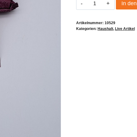
Luftentfeuchter
In de
4
Stck
Artikelnummer:
10529
Aubergine
Kategorien:
Haushalt
,
Live Artikel
Menge