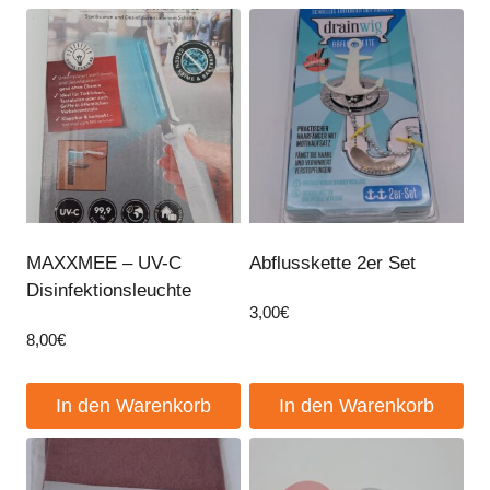
Dieses
Produkt
weist
mehrere
Varianten
auf.
Die
Optionen
können
MAXXMEE – UV-C
Abflusskette 2er Set
auf
Disinfektionsleuchte
der
3,00
€
Produktseite
8,00
€
gewählt
werden
In den Warenkorb
In den Warenkorb