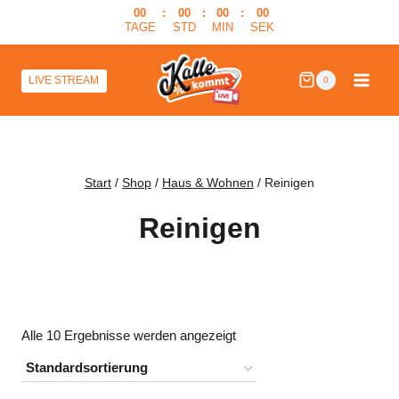
Zum
00
:
00
:
00
:
00
TAGE
STD
MIN
SEK
Inhalt
springen
LIVE STREAM
0
Start
/
Shop
/
Haus & Wohnen
/
Reinigen
Reinigen
Alle 10 Ergebnisse werden angezeigt