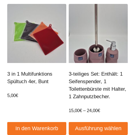
3 in 1 Multifunktions
3-teiliges Set: Enthält: 1
Spültuch 4er, Bunt
Seifenspender, 1
Toilettenbürste mit Halter,
5,00
€
1 Zahnputzbecher.
Preisspanne:
15,00
€
–
24,00
€
15,00€
bis
In den Warenkorb
Ausführung wählen
24,00€