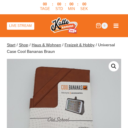
Zum
00
:
00
:
00
:
00
TAGE
STD
MIN
SEK
Inhalt
springen
LIVE STREAM
0
Start
/
Shop
/
Haus & Wohnen
/
Freizeit & Hobby
/
Universal
Case Cool Bananas Braun