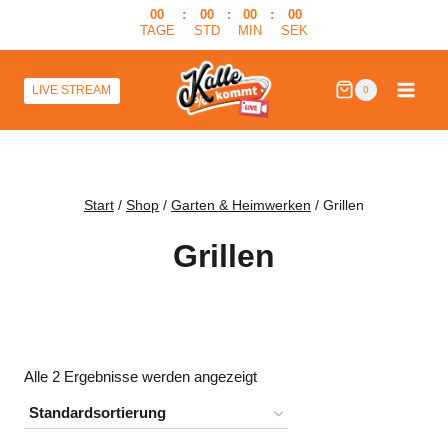
Zum
00
:
00
:
00
:
00
TAGE
STD
MIN
SEK
Inhalt
springen
LIVE STREAM
0
Start
/
Shop
/
Garten & Heimwerken
/
Grillen
Grillen
Alle 2 Ergebnisse werden angezeigt