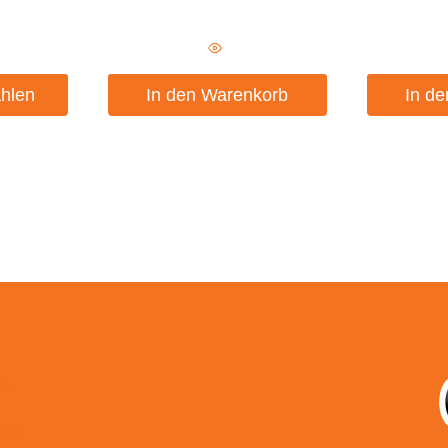
hlen
In den Warenkorb
In d
um
utz