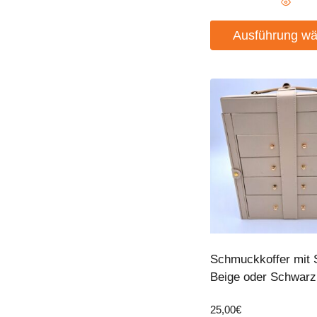
Ausführung wä
Dieses
Produkt
weist
mehrere
Varianten
auf.
Die
Optionen
können
auf
der
Schmuckkoffer mit 
Produktseite
Beige oder Schwarz
gewählt
werden
25,00
€