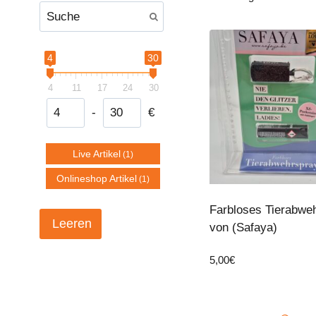
4
30
4
11
17
24
30
-
€
Minimum Price
Maximum Price
Live Artikel
(1)
Onlineshop Artikel
(1)
Farbloses Tierabwe
Leeren
von (Safaya)
5,00
€