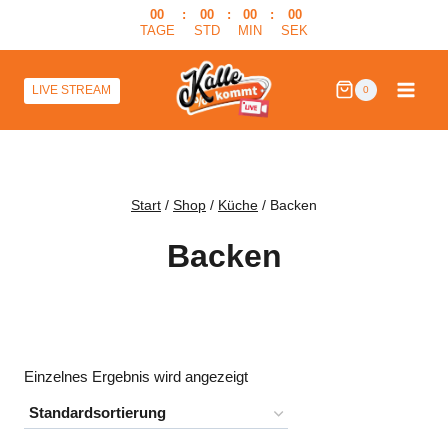
Zum
00
:
00
:
00
:
00
TAGE
STD
MIN
SEK
Inhalt
springen
LIVE STREAM
0
Start
/
Shop
/
Küche
/
Backen
Backen
Einzelnes Ergebnis wird angezeigt