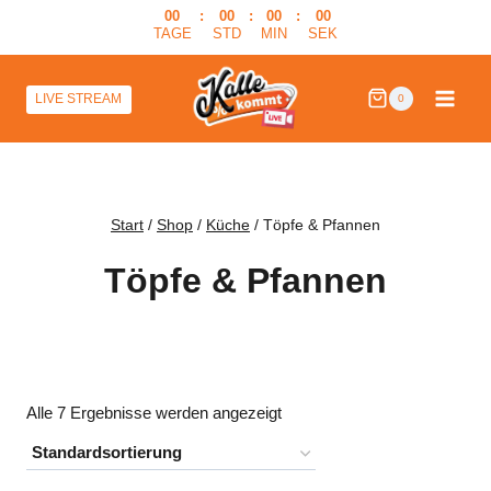
Zum
00
:
00
:
00
:
00
TAGE
STD
MIN
SEK
Inhalt
springen
LIVE STREAM
0
Start
/
Shop
/
Küche
/
Töpfe & Pfannen
Töpfe & Pfannen
Alle 7 Ergebnisse werden angezeigt