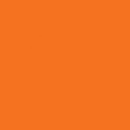
Events
Kontakt
Zahlungsweisen
Versand & Lieferung
AGB
Impressum
Datenschutz
Widerrufsbelehrung