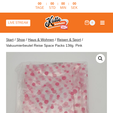
Zum
00
:
00
:
00
:
00
TAGE
STD
MIN
SEK
Inhalt
springen
LIVE STREAM
0
Start
/
Shop
/
Haus & Wohnen
/
Reisen & Sport
/
Vakuumierbeutel Reise Space Packs 13tlg. Pink