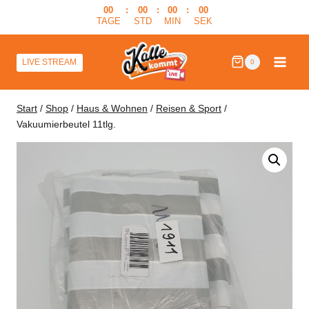
Zum
00
:
00
:
00
:
00
TAGE
STD
MIN
SEK
Inhalt
springen
LIVE STREAM
0
Start
/
Shop
/
Haus & Wohnen
/
Reisen & Sport
/
Vakuumierbeutel 11tlg.