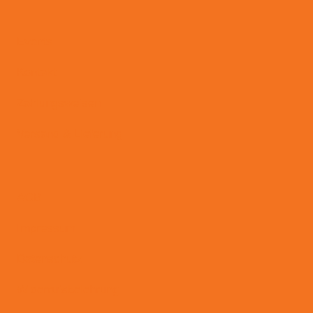
Events
Kontakt
Zahlungsweisen
Versand & Lieferung
AGB
Impressum
Datenschutz
Widerrufsbelehrung