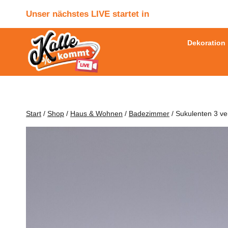
Zum
Unser nächstes LIVE startet in
Inhalt
springen
Dekoration
Start
/
Shop
/
Haus & Wohnen
/
Badezimmer
/
Sukulenten 3 v