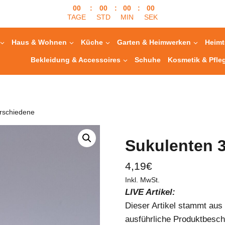
00
:
00
:
00
:
00
TAGE
STD
MIN
SEK
Haus & Wohnen
Küche
Garten & Heimwerken
Heimt
Bekleidung & Accessoires
Schuhe
Kosmetik & Pfle
erschiedene
Sukulenten 
4,19
€
Inkl. MwSt.
LIVE Artikel:
Dieser Artikel stammt au
ausführliche Produktbesch