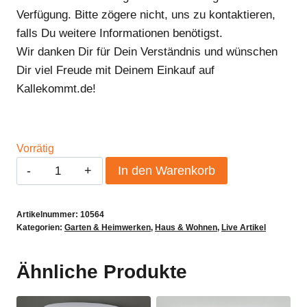
Verfügung. Bitte zögere nicht, uns zu kontaktieren,
falls Du weitere Informationen benötigst.
Wir danken Dir für Dein Verständnis und wünschen
Dir viel Freude mit Deinem Einkauf auf
Kallekommt.de!
Vorrätig
Stehtisch
In den Warenkorb
Husse
Stretch
Artikelnummer:
10564
Anthrazit
Kategorien:
Garten & Heimwerken
,
Haus & Wohnen
,
Live Artikel
80
-
Ähnliche Produkte
85
cm