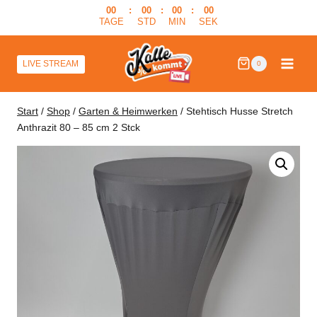
Zum
00
:
00
:
00
:
00
TAGE
STD
MIN
SEK
Inhalt
springen
LIVE STREAM
0
Start
/
Shop
/
Garten & Heimwerken
/
Stehtisch Husse Stretch
Anthrazit 80 – 85 cm 2 Stck