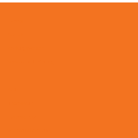
Events
Kontakt
Zahlungsweisen
Versand & Lieferung
AGB
Impressum
Datenschutz
Widerrufsbelehrung