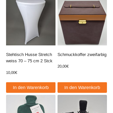
2
Stck
Menge
Stehtisch Husse Stretch
Schmuckkoffer zweifarbig
weiss 70 – 75 cm 2 Stck
20,00
€
10,00
€
In den Warenkorb
In den Warenkorb