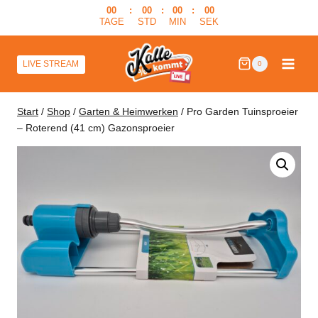
Zum
00
:
00
:
00
:
00
TAGE
STD
MIN
SEK
Inhalt
springen
LIVE STREAM
0
Start
/
Shop
/
Garten & Heimwerken
/
Pro Garden Tuinsproeier
– Roterend (41 cm) Gazonsproeier