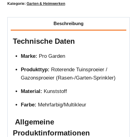
-
Kategorie:
Garten & Heimwerken
Roterend
(41
Beschreibung
cm)
Gazonsproeier
Technische Daten
Menge
Marke:
Pro Garden
Produkttyp:
Roterende Tuinsproeier /
Gazonsproeier (Rasen-/Garten-Sprinkler)
Material:
Kunststoff
Farbe:
Mehrfarbig/Multikleur
Allgemeine
Produktinformationen