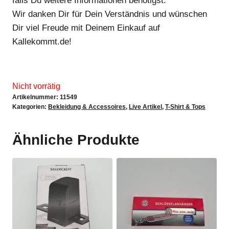
falls Du weitere Informationen benötigst.
Wir danken Dir für Dein Verständnis und wünschen
Dir viel Freude mit Deinem Einkauf auf
Kallekommt.de!
Nicht vorrätig
Artikelnummer:
11549
Kategorien:
Bekleidung & Accessoires
,
Live Artikel
,
T-Shirt & Tops
Ähnliche Produkte