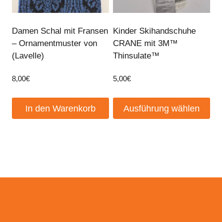
Damen Schal mit Fransen
Kinder Skihandschuhe
– Ornamentmuster von
CRANE mit 3M™
(Lavelle)
Thinsulate™
8,00
€
5,00
€
In den Warenkorb
Ausführung wählen
Dieses
Produkt
weist
mehrere
Varianten
auf.
Die
Events
Optionen