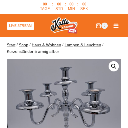
Zum
00
:
00
:
00
:
00
TAGE
STD
MIN
SEK
Inhalt
springen
LIVE STREAM
0
Start
/
Shop
/
Haus & Wohnen
/
Lampen & Leuchten
/
Kerzenständer 5 armig silber