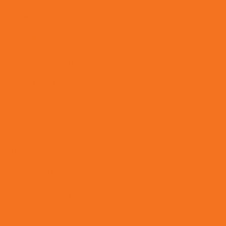
Events
Kontakt
Zahlungsweisen
Versand & Lieferung
AGB
Impressum
Datenschutz
Widerrufsbelehrung