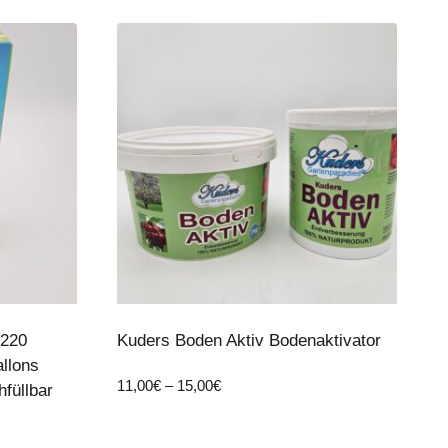
 220
Kuders Boden Aktiv Bodenaktivator
llons
Preisspanne:
11,00
€
–
15,00
€
hfüllbar
11,00€
bis