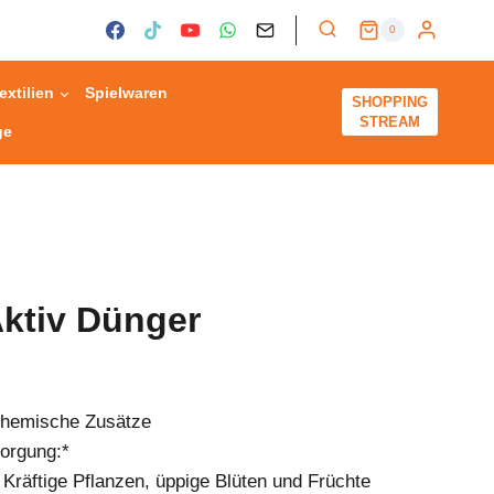
0
extilien
Spielwaren
SHOPPING
STREAM
ge
ktiv Dünger
 chemische Zusätze
sorgung:*
räftige Pflanzen, üppige Blüten und Früchte