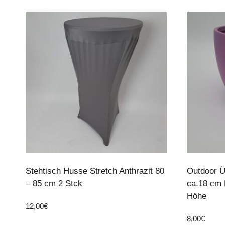
Stehtisch Husse Stretch Anthrazit 80
Outdoor Ü
– 85 cm 2 Stck
ca.18 cm
Höhe
12,00
€
8,00
€