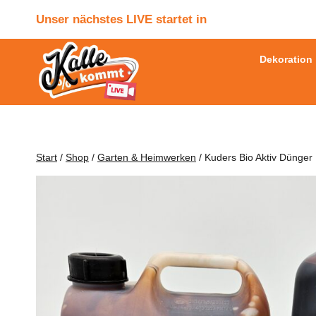
Zum
Unser nächstes LIVE startet in
Inhalt
springen
Dekoration
Start
/
Shop
/
Garten & Heimwerken
/
Kuders Bio Aktiv Dünger