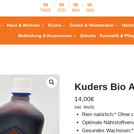
00
:
00
:
00
:
00
TAGE
STD
MIN
SEK
Haus & Wohnen
Küche
Garten & Heimwerken
Heimt
Bekleidung & Accessoires
Schuhe
Kosmetik & Pfle
Kuders Bio A
14,00
€
Inkl. MwSt.
Rein natürlich:* Ohne
Optimale Nährstoffver
Gesundes Wachstum:* K