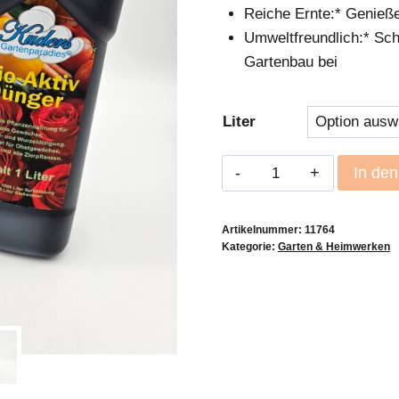
Reiche Ernte:* Genießen
Umweltfreundlich:* Sch
Gartenbau bei
Liter
Kuders
In de
Bio
Aktiv
Artikelnummer:
11764
Dünger
Kategorie:
Garten & Heimwerken
Menge