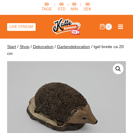
Zum
00
:
00
:
00
:
00
TAGE
STD
MIN
SEK
Inhalt
springen
LIVE STREAM
0
Start
/
Shop
/
Dekoration
/
Gartendekoration
/
Igel breite ca 20
cm