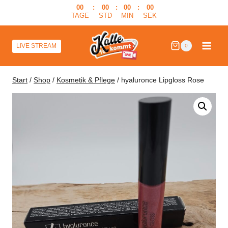
Zum
00
:
00
:
00
:
00
TAGE
STD
MIN
SEK
Inhalt
springen
LIVE STREAM
0
Start
/
Shop
/
Kosmetik & Pflege
/
hyaluronce Lipgloss Rose