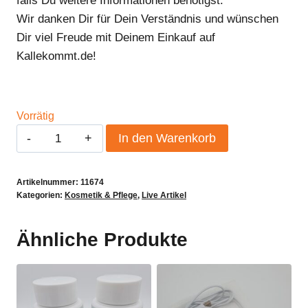
falls Du weitere Informationen benötigst.
Wir danken Dir für Dein Verständnis und wünschen
Dir viel Freude mit Deinem Einkauf auf
Kallekommt.de!
Vorrätig
Treat
In den Warenkorb
Conditioner
Infuse
Artikelnummer:
11674
My
Kategorien:
Kosmetik & Pflege
,
Live Artikel
Colour
250ml
Ähnliche Produkte
Menge