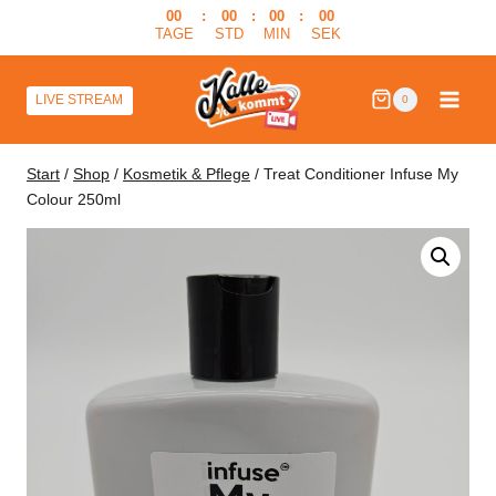
Zum
00
:
00
:
00
:
00
TAGE
STD
MIN
SEK
Inhalt
springen
LIVE STREAM
0
Start
/
Shop
/
Kosmetik & Pflege
/
Treat Conditioner Infuse My
Colour 250ml