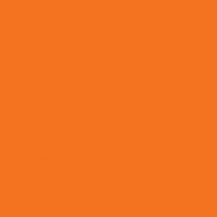
Events
Kontakt
Zahlungsweisen
Versand & Lieferung
AGB
Impressum
Datenschutz
Widerrufsbelehrung