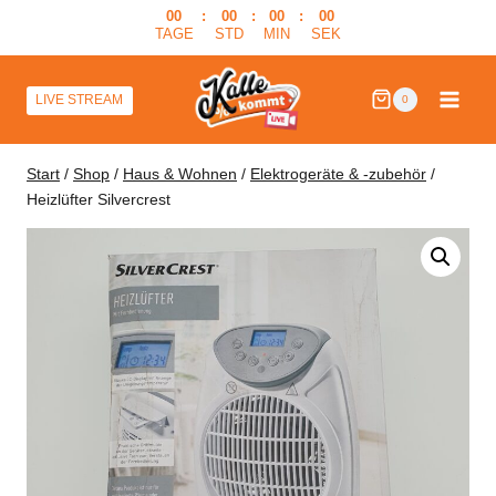
Zum
00
:
00
:
00
:
00
TAGE
STD
MIN
SEK
Inhalt
springen
LIVE STREAM
0
Start
/
Shop
/
Haus & Wohnen
/
Elektrogeräte & -zubehör
/
Heizlüfter Silvercrest