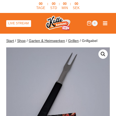
Zum
00
:
00
:
00
:
00
TAGE
STD
MIN
SEK
Inhalt
springen
LIVE STREAM
0
Start
/
Shop
/
Garten & Heimwerken
/
Grillen
/
Grillgabel