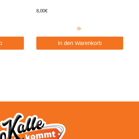
8,00
€
b
In den Warenkorb