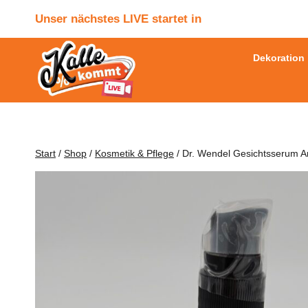
Zum
Unser nächstes LIVE startet in
Inhalt
springen
Dekoration
Start
/
Shop
/
Kosmetik & Pflege
/
Dr. Wendel Gesichtsserum An