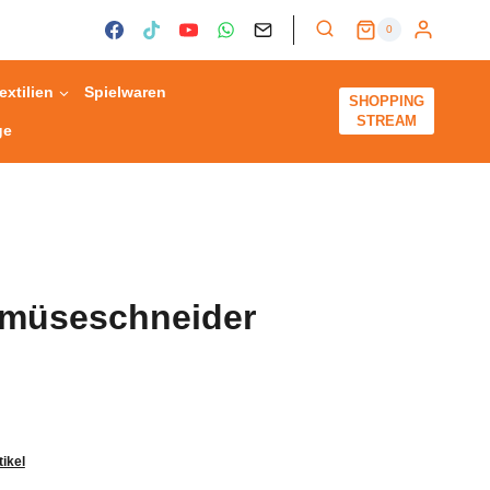
0
extilien
Spielwaren
SHOPPING
STREAM
ge
emüseschneider
tikel