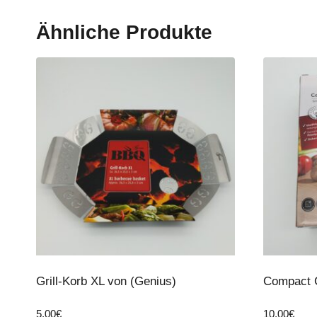
Ähnliche Produkte
Grill-Korb XL von (Genius)
Compact C
5,00
€
10,00
€