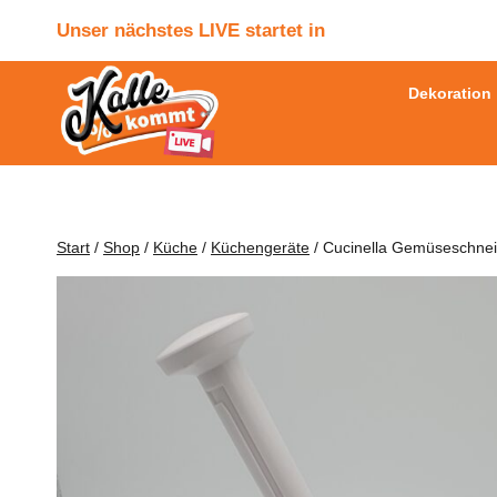
Zum
Unser nächstes LIVE startet in
Inhalt
springen
Dekoration
Start
/
Shop
/
Küche
/
Küchengeräte
/
Cucinella Gemüseschnei