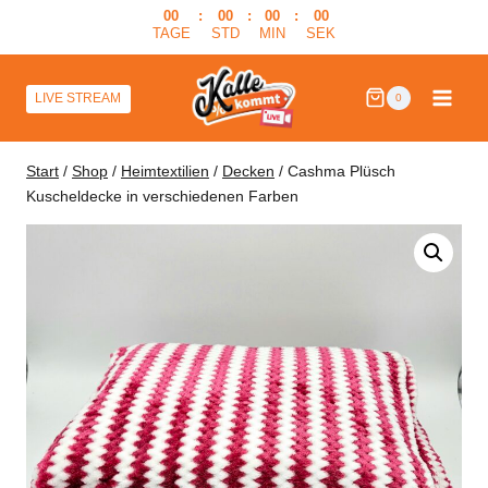
Zum
00
:
00
:
00
:
00
TAGE
STD
MIN
SEK
Inhalt
springen
LIVE STREAM
0
Start
/
Shop
/
Heimtextilien
/
Decken
/
Cashma Plüsch
Kuscheldecke in verschiedenen Farben