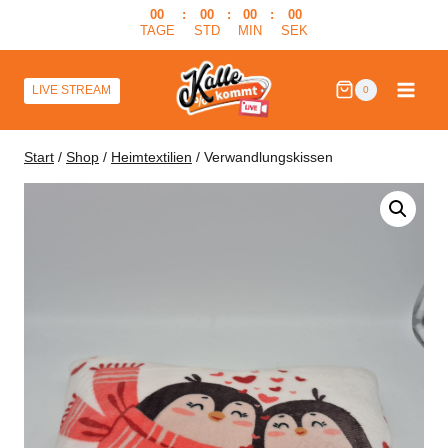
Zum
00
:
00
:
00
:
00
TAGE
STD
MIN
SEK
Inhalt
springen
LIVE STREAM
0
Start
/
Shop
/
Heimtextilien
/
Verwandlungskissen