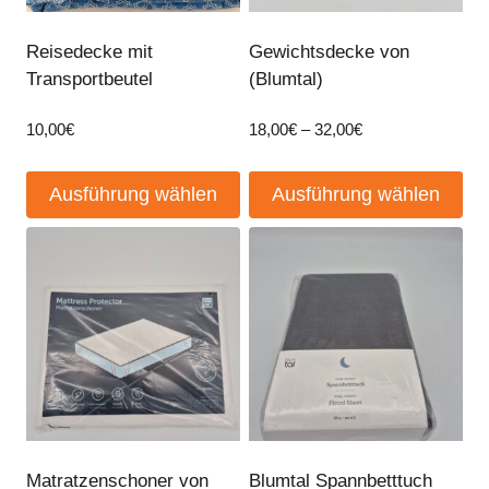
Reisedecke mit
Gewichtsdecke von
Transportbeutel
(Blumtal)
Preisspanne:
10,00
€
18,00
€
–
32,00
€
18,00€
bis
Ausführung wählen
Ausführung wählen
32,00€
Dieses
Dieses
Produkt
Produkt
weist
weist
mehrere
mehrere
Varianten
Varianten
auf.
auf.
Die
Die
Optionen
Optionen
können
können
Matratzenschoner von
Blumtal Spannbetttuch