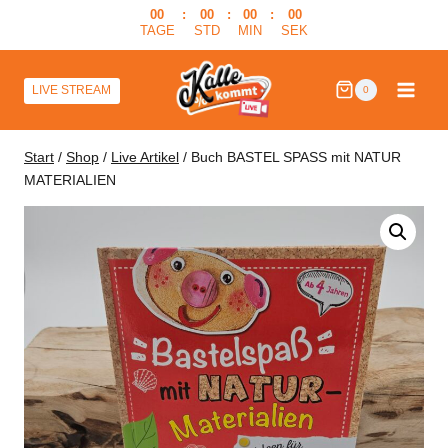
Zum
00
:
00
:
00
:
00
TAGE
STD
MIN
SEK
Inhalt
springen
LIVE STREAM
0
Start
/
Shop
/
Live Artikel
/
Buch BASTEL SPASS mit NATUR
MATERIALIEN