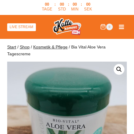
Zum
00
:
00
:
00
:
00
TAGE
STD
MIN
SEK
Inhalt
springen
LIVE STREAM
0
Start
/
Shop
/
Kosmetik & Pflege
/
Bia Vital Aloe Vera
Tagescreme