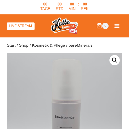
Zum
00
:
00
:
00
:
00
TAGE
STD
MIN
SEK
Inhalt
springen
LIVE STREAM
0
Start
/
Shop
/
Kosmetik & Pflege
/
bareMinerals