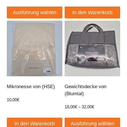
Ausführung wählen
In den Warenkorb
Dieses
Produkt
weist
mehrere
Varianten
auf.
Die
Optionen
können
Mikronesse von (HSE)
Gewichtsdecke von
auf
(Blumtal)
der
10,00
€
Produktseite
Preisspanne:
18,00
€
–
32,00
€
18,00€
gewählt
bis
werden
In den Warenkorb
Ausführung wählen
32,00€