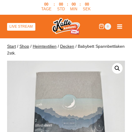
Zum
00
:
00
:
00
:
00
TAGE
STD
MIN
SEK
Inhalt
springen
LIVE STREAM
0
Start
/
Shop
/
Heimtextilien
/
Decken
/
Babybett Spannbettlaken
2stk.