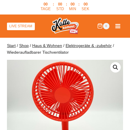
Zum
00
:
00
:
00
:
00
TAGE
STD
MIN
SEK
Inhalt
springen
LIVE STREAM
0
Start
/
Shop
/
Haus & Wohnen
/
Elektrogeräte & -zubehör
/
Wiederaufladbarer Tischventilator