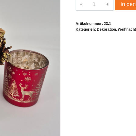
Weihnachts-
In de
Dekoset
–
Artikelnummer:
23.1
Naturtopf
Kategorien:
Dekoration
,
Weihnach
mit
Zapfen
&
Teelichtglas
Menge