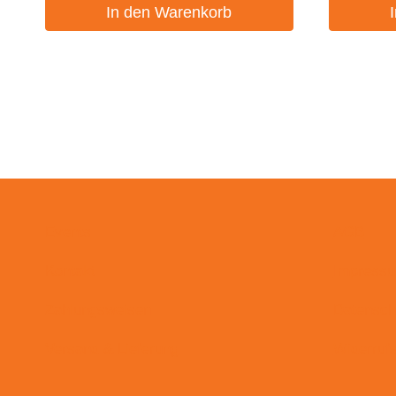
In den Warenkorb
Events
AGB
Kontakt
Impress
Zahlungsweisen
Datensch
Versand & Lieferung
Widerruf