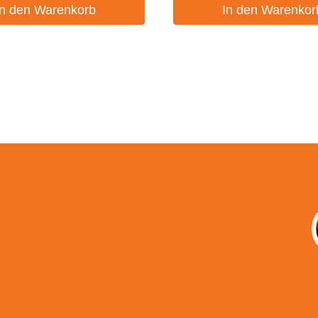
In den Warenkorb
In den Warenkor
um
utz
sbelehrung