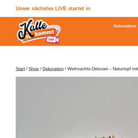
Zum
Unser nächstes LIVE startet in
Inhalt
springen
Dekoration
Start
/
Shop
/
Dekoration
/
Weihnachts-Dekoset – Naturtopf mit