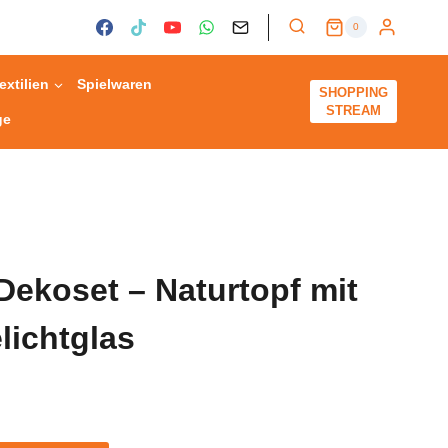
–
0
Naturtopf
mit
extilien
Spielwaren
SHOPPING
Zapfen
STREAM
ge
&
Teelichtglas
Menge
ekoset – Naturtopf mit
lichtglas