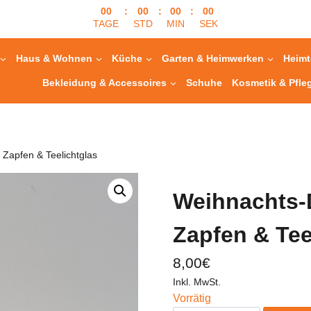
00
:
00
:
00
:
00
TAGE
STD
MIN
SEK
Haus & Wohnen
Küche
Garten & Heimwerken
Heimt
Bekleidung & Accessoires
Schuhe
Kosmetik & Pfle
 Zapfen & Teelichtglas
Weihnachts-D
Zapfen & Tee
8,00
€
Inkl. MwSt.
Vorrätig