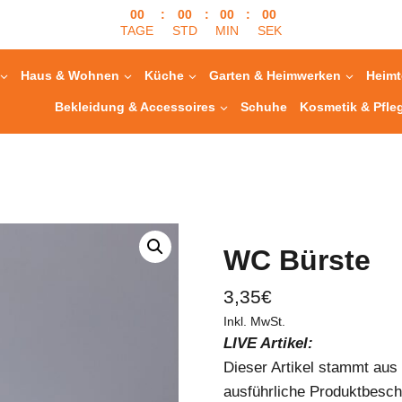
00
:
00
:
00
:
00
TAGE
STD
MIN
SEK
Haus & Wohnen
Küche
Garten & Heimwerken
Heimt
Bekleidung & Accessoires
Schuhe
Kosmetik & Pfle
WC Bürste
3,35
€
Inkl. MwSt.
LIVE Artikel:
Dieser Artikel stammt au
ausführliche Produktbesch