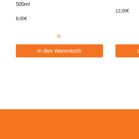
500ml
12,00
€
8,00
€
In den Warenkorb
Events
AGB