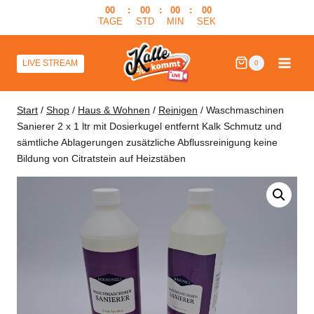
Zum
00
:
00
:
00
:
00
TAGE
STD
MIN
SEK
Inhalt
springen
LIVE STREAM
0
Start
/
Shop
/
Haus & Wohnen
/
Reinigen
/
Waschmaschinen
Sanierer 2 x 1 ltr mit Dosierkugel entfernt Kalk Schmutz und
sämtliche Ablagerungen zusätzliche Abflussreinigung keine
Bildung von Citratstein auf Heizstäben