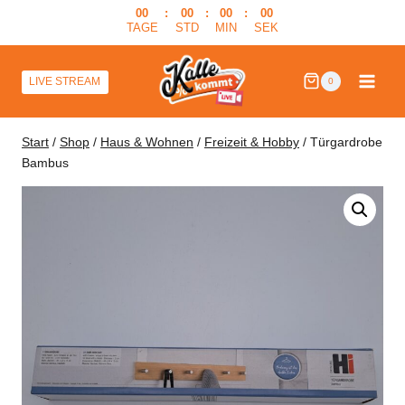
Zum
00
:
00
:
00
:
00
TAGE
STD
MIN
SEK
Inhalt
springen
LIVE STREAM
0
Start
/
Shop
/
Haus & Wohnen
/
Freizeit & Hobby
/
Türgardrobe
Bambus