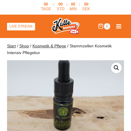
Zum
00
:
00
:
00
:
00
TAGE
STD
MIN
SEK
Inhalt
springen
LIVE STREAM
0
Start
/
Shop
/
Kosmetik & Pflege
/
Stammzellen Kosmetik
Intensiv Pflegekur