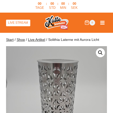
Zum
00
:
00
:
00
:
00
TAGE
STD
MIN
SEK
Inhalt
springen
LIVE STREAM
0
Start
/
Shop
/
Live Artikel
/
Solithia Laterne mit Aurora Licht