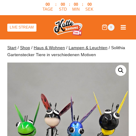
Zum
00
:
00
:
00
:
00
TAGE
STD
MIN
SEK
Inhalt
springen
LIVE STREAM
0
Start
/
Shop
/
Haus & Wohnen
/
Lampen & Leuchten
/
Solithia
Gartenstecker Tiere in verschiedenen Motiven