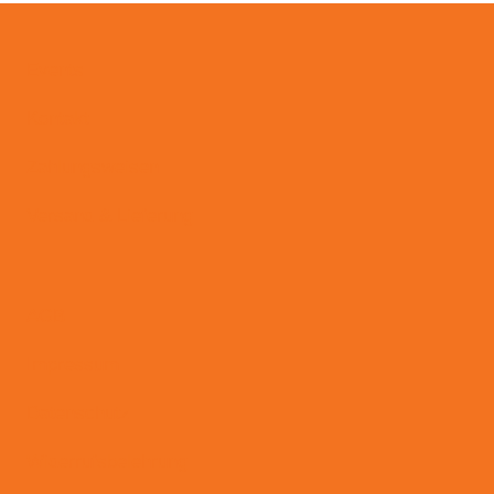
Events
Kontakt
Zahlungsweisen
Versand & Lieferung
AGB
Impressum
Datenschutz
Widerrufsbelehrung