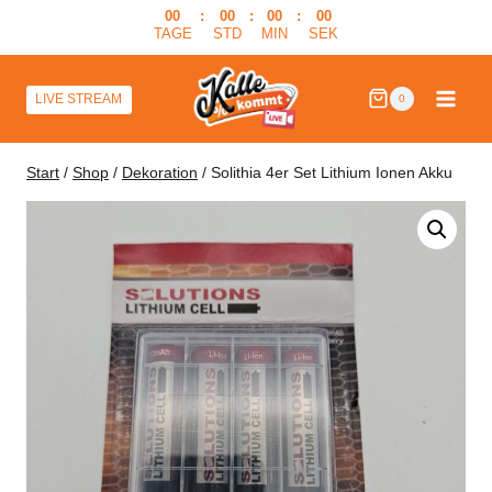
Zum
00
:
00
:
00
:
00
TAGE
STD
MIN
SEK
Inhalt
springen
LIVE STREAM
0
Start
/
Shop
/
Dekoration
/
Solithia 4er Set Lithium Ionen Akku