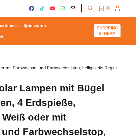
0
extilien
Spielwaren
SHOPPING
STREAM
ge
r mit Farbwechsel und Farbwechselstop, helligskeits Regler
Solar Lampen mit Bügel
n, 4 Erdspieße,
 Weiß oder mit
 und Farbwechselstop,