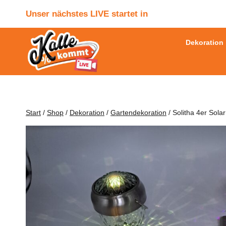
Zum
Unser nächstes LIVE startet in
Inhalt
springen
Dekoration
Start
/
Shop
/
Dekoration
/
Gartendekoration
/
Solitha 4er Sol