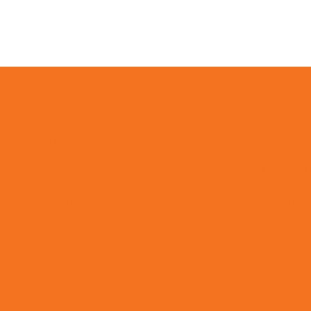
Events
AGB
Kontakt
Impress
Zahlungsweisen
Datensch
Versand & Lieferung
Widerruf