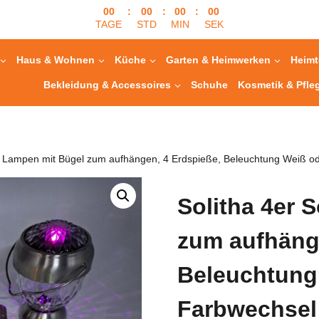
00
:
00
:
00
:
00
TAGE
STD
MIN
SEK
Haus & Wohnen
Küche
Garten & Heimwerken
Heimt
Bekleidung & Accessoires
Schuhe
Kosmetik & Pfle
ar Lampen mit Bügel zum aufhängen, 4 Erdspieße, Beleuchtung Weiß ode
Solitha 4er 
zum aufhänge
Beleuchtung
Farbwechsel