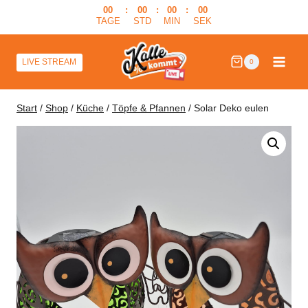
Zum
00
:
00
:
00
:
00
TAGE
STD
MIN
SEK
Inhalt
springen
LIVE STREAM
0
Start
/
Shop
/
Küche
/
Töpfe & Pfannen
/
Solar Deko eulen