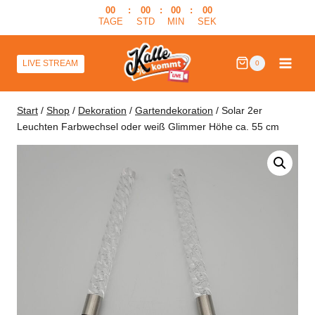
Zum
00
:
00
:
00
:
00
TAGE
STD
MIN
SEK
Inhalt
springen
LIVE STREAM
0
Start
/
Shop
/
Dekoration
/
Gartendekoration
/
Solar 2er
Leuchten Farbwechsel oder weiß Glimmer Höhe ca. 55 cm