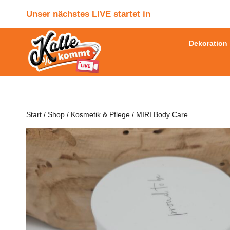
Zum
Unser nächstes LIVE startet in
Inhalt
springen
Dekoration
Start
/
Shop
/
Kosmetik & Pflege
/
MIRI Body Care