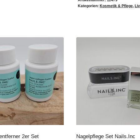
Artikelnummer:
11479
Kategorien:
Kosmetik & Pflege
,
Liv
entferner 2er Set
Nagelpflege Set Nails.Inc