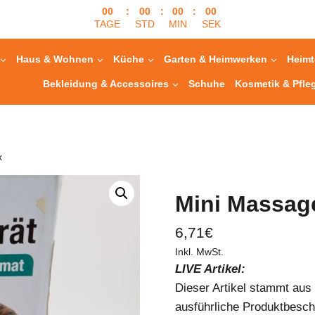
00
:
00
:
00
:
00
TAGE
STD
MIN
SEK
Haus & Wohnen
Küche
Garten & Heimwerken
Heimt
Bekleidung & Accessoires
Schuhe
Kosmetik & Pfle
x
Mini Massage
6,71
€
Inkl. MwSt.
LIVE Artikel:
Dieser Artikel stammt au
ausführliche Produktbesch