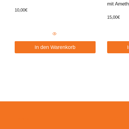
mit Ameth
10,00
€
15,00
€
In den Warenkorb
Events
AGB