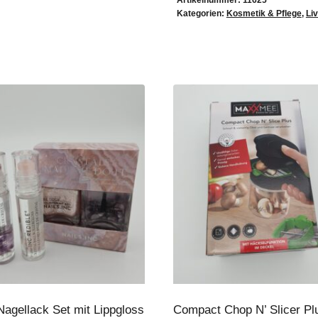
Artikelnummer:
11625
Kategorien:
Kosmetik & Pflege
,
Liv
Nagellack Set mit Lippgloss
Compact Chop N’ Slicer Pl