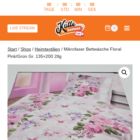
Zum
00
:
00
:
00
:
00
TAGE
STD
MIN
SEK
Inhalt
springen
LIVE STREAM
0
Start
/
Shop
/
Heimtextilien
/
Mikrofaser Bettwäsche Floral
Pink/Grün Gr. 135×200 2tlg