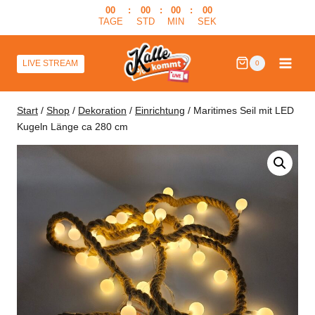
Zum
00
:
00
:
00
:
00
TAGE
STD
MIN
SEK
Inhalt
springen
LIVE STREAM
0
Start
/
Shop
/
Dekoration
/
Einrichtung
/
Maritimes Seil mit LED
Kugeln Länge ca 280 cm