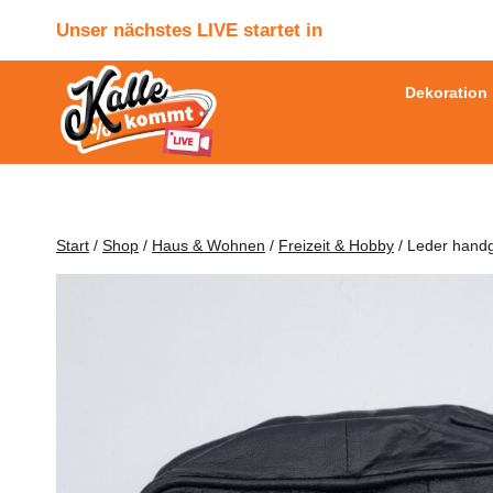
Zum
Unser nächstes LIVE startet in
Inhalt
springen
Dekoration
Start
/
Shop
/
Haus & Wohnen
/
Freizeit & Hobby
/
Leder hand