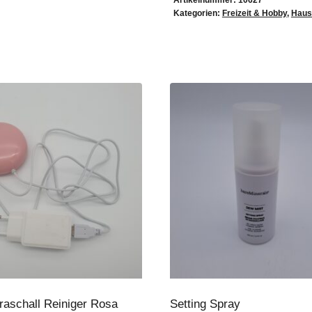
Artikelnummer:
10627
Kategorien:
Freizeit & Hobby
,
Haus
traschall Reiniger Rosa
Setting Spray