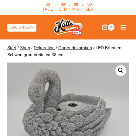
Zum
00
:
00
:
00
:
00
TAGE
STD
MIN
SEK
Inhalt
springen
LIVE STREAM
0
Start
/
Shop
/
Dekoration
/
Gartendekoration
/
LED Brunnen
Schwan grau breite ca 38 cm