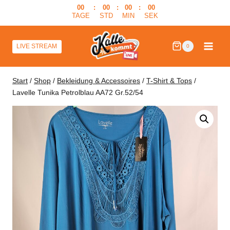
Zum
00
:
00
:
00
:
00
TAGE
STD
MIN
SEK
Inhalt
springen
LIVE STREAM
0
Start
/
Shop
/
Bekleidung & Accessoires
/
T-Shirt & Tops
/
Lavelle Tunika Petrolblau AA72 Gr.52/54