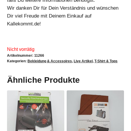
falls Du weitere Informationen benötigst.
Wir danken Dir für Dein Verständnis und wünschen
Dir viel Freude mit Deinem Einkauf auf
Kallekommt.de!
Nicht vorrätig
Artikelnummer:
11266
Kategorien:
Bekleidung & Accessoires
,
Live Artikel
,
T-Shirt & Tops
Ähnliche Produkte