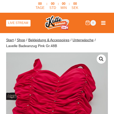
Zum
00
:
00
:
00
:
00
TAGE
STD
MIN
SEK
Inhalt
springen
LIVE STREAM
0
Start
/
Shop
/
Bekleidung & Accessoires
/
Unterwäsche
/
Lavelle Badeanzug Pink Gr.48B