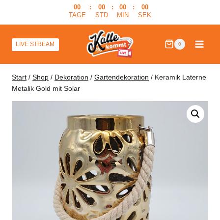
Zum
00
:
00
:
00
:
00
TAGE
STD
MIN
SEK
Inhalt
springen
LIVE STREAM
0
Start
/
Shop
/
Dekoration
/
Gartendekoration
/
Keramik Laterne
Metalik Gold mit Solar